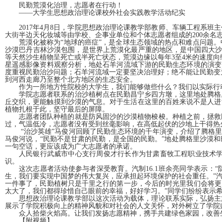
民勤荒漠化治理，志愿者在行动！
——大学生思想政治理论课校外社会实践教学活动纪实
2017年4月8日，学院思想政治理论课教学部教师、车辆工程系
大街半边天化妆城等由学校、企事业单位和个体志愿者组成的200余名
荒漠化被称为“地球的癌症”，是全球生态领域的热点和难点问题
沙漠巴丹吉林沙漠包围，是世界上荒漠化最严重的地区，是中国四大沙尘
等天然沙生植物呈死亡或半死亡状态，荒漠边缘以每年3至4米的速度向绿
星遥感影像资料观察分析，地处石羊河流域下游的民勤生态环境的演变，
度重视民勤治沙问题；石羊河流域一定要坚决治理好；绝不能让民勤变
到河西走廊乃至整个北方地区的生态安全。
作为一所地方性院校的大学生，我们能够做些什么？我们以实际行
学院志愿者联系的治沙植树点在民勤昌宁乡四方墩，这里地处腾格
丘交织，更能触摸到沙漠的气息。对于生活在这里的百姓来说不是人进
植物扎根于此，坚守最后的屏障。
志愿者团队种植的就是防风固沙的沙漠植物梭梭。种植之前，拯救
过，气温低冷，志愿者没有受到丝毫影响，在高低起伏的沙地上干得热
“治沙英雄”马俊河回顾了民勤生态环境的千年演变，介绍了腾格
马俊河说，“民勤不是甘肃的民勤，是全国的民勤。”地处腾格里沙漠
一句空话，更应该成为广大志愿者的承诺。
人民银行武威市中心支行周俊才行长作为甘肃畜牧工程职业技术学
识。
这次志愿者活动使参与者深受教育。汽制16.1班余亮同学表示：
生，我们要实现中国梦的伟大复兴，应承担起环境保护的社会重任。”汽制
一件事了，民勤植树只是千里之行的第一步，今后的时光里我们会将更多
太大了，我们都得珍惜自己眼前的幸福，好好学习。”同学们纷纷表示
思想政治理论课教学部以这次活动为载体，理论联系实际，弘扬主
展示了学院积极向上的精神风貌和对社会的人文关怀，对外树立了学院
众人拾柴火焰高。让我们发扬志愿精神，携手共建绿色家园，改善
【附视频】