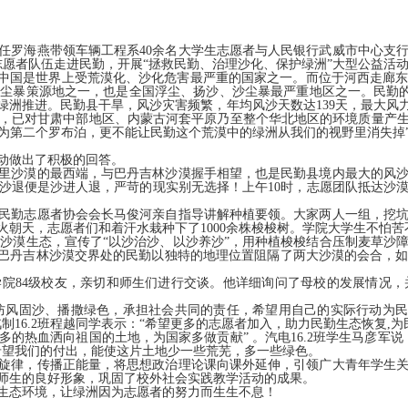
班主任罗海燕带领车辆工程系40余名大学生志愿者与人民银行武威市中心
志愿者队伍走进民勤，开展“拯救民勤、治理沙化、保护绿洲”大型公益活
。中国是世界上受荒漠化、沙化危害最严重的国家之一。而位于河西走廊
暴策源地之一，也是全国浮尘、扬沙、沙尘暴最严重地区之一。民勤的荒漠
洲推进。民勤县干旱，风沙灾害频繁，年均风沙天数达139天，最大风力
已对甘肃中部地区、内蒙古河套平原乃至整个华北地区的环境质量产生重大
为第二个罗布泊，更不能让民勤这个荒漠中的绿洲从我们的视野里消失掉
动做出了积极的回答。
里沙漠的最西端，与巴丹吉林沙漠握手相望，也是民勤县境内最大的风
沙退便是沙进人退，严苛的现实别无选择！上午10时，志愿团队抵达沙
民勤志愿者协会会长马俊河亲自指导讲解种植要领。大家两人一组，挖
火朝天，志愿者们和着汗水栽种下了1000余株梭梭树。学院大学生不怕
里沙漠生态，宣传了“以沙治沙、以沙养沙”，用种植梭梭结合压制麦草沙
和巴丹吉林沙漠交界处的民勤以独特的地理位置阻隔了两大沙漠的会合，
院84级校友，亲切和师生们进行交谈。他详细询问了母校的发展情况
“防风固沙、播撒绿色，承担社会共同的责任，希望用自己的实际行动为民勤
16.2班程越同学表示：“希望更多的志愿者加入，助力民勤生态恢复,为民
的热血洒向祖国的土地，为国家多做贡献” 。汽电16.2班学生马彦军
希望我们的付出，能使这片土地少一些荒芜，多一些绿色。
旋律，传播正能量，将思想政治理论课向课外延伸，引领广大青年学生
师生的良好形象，巩固了校外社会实践教学活动的成果。
生态环境，让绿洲因为志愿者的努力而生生不息！