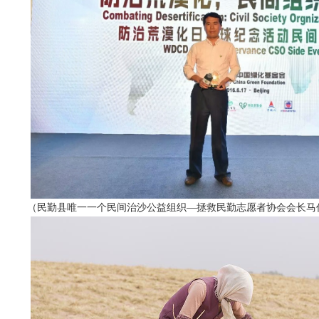
（民勤县唯一一个民间治沙公益组织—拯救民勤志愿者协会会长马