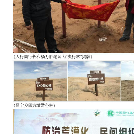
（人行周行长和杨万胜老师为“央行林”揭牌）
（昌宁乡四方墩爱心林）