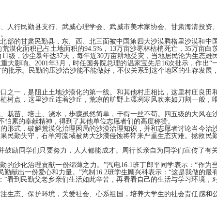
支行、人行民勤县支行、武威心理学会、武威市美术家协会、甘肃海清投资
动。
东北部的甘肃民勤县，东、西、北三面被中国第四大沙漠腾格里沙漠和中
化面积已占土地面积的94.5%，13万亩沙枣林枯梢死亡，35万亩白
11级，沙尘暴年达37天，每年近30万亩耕地受灾，当地居民沦为生态难
影响。2001年3月，时任国务院总理的温家宝先后16次批示，作出“
”的批示。民勤的压沙治沙能不能做好，不仅关系到这个地区的生存发展
沙口之一，是阻止土地沙漠化的第一线。和其他村庄相比，这里村庄良田
漠植树点，这里沙丘连着沙丘，荒凉的旷野上凛冽寒风吹来如刀割一般，
坑、栽苗、培土、浇水，步骤虽然简单，干得一丝不苟。四五级的大风在
苦不怕累的奉献精神，得到了其他单位志愿者们的高度称赞。
障的形式，破解荒漠化治理困局的沙漠治理知识，并和志愿者讨论当今治
如果民勤失守，石羊河流域被两大沙漠侵蚀将带来严重生态灾难。拯救民
，并鼓励同学们只要努力，人人都能成才。周行长亲自为同学们宣传了有
的沙化治理贡献一份绵薄之力。”汽电16.1班丁郎平同学表示：“作为
勤献出一份爱心和力量。”汽制16.2班学生顾兴科表示：“这是我做的最
说：“看到民勤父老乡亲们生活如此辛苦，再看看自己的生活与学习环境，
关注生态、保护环境，关爱社会、心系祖国，培养大学生的社会责任感和