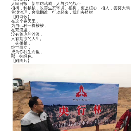
人民日报—新年访武威：人与沙的战斗
植树，种梭梭，改善生态环境。植树，更是植心、植人，善莫大焉
荒漠治理，舍我期谁！行动起来，我们去植树！
【附诗歌】
在这个春天里，
为自己种一棵梭梭，
在荒漠里，
没有荒凉的沙漠，
只有荒凉的人生。
一株梭梭，
绝世而立，
成为你我生命里，
那一抹绿色。
【附图片】